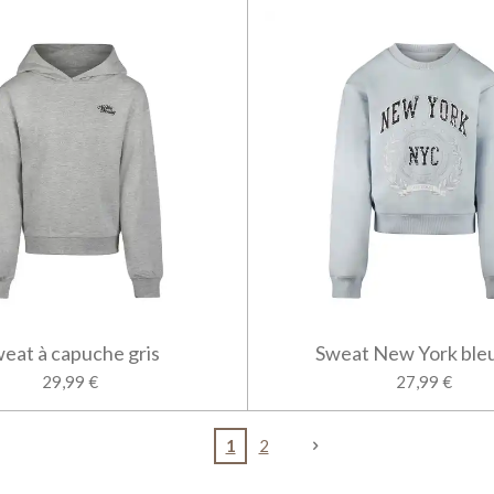
eat à capuche gris
Sweat New York bleu
29,99 €
27,99 €
1
2