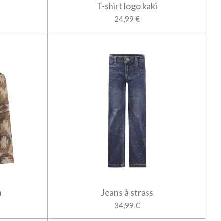
T-shirt logo kaki
24,99 €
n
Jeans à strass
34,99 €