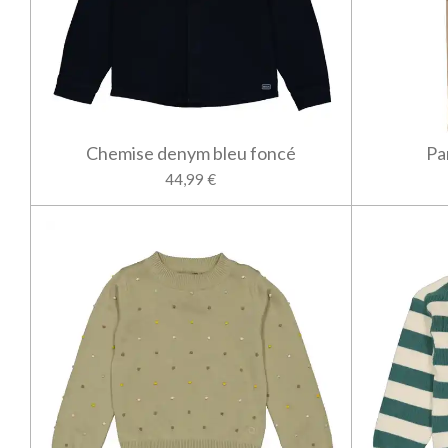
Chemise denym bleu foncé
Pa
44,99 €