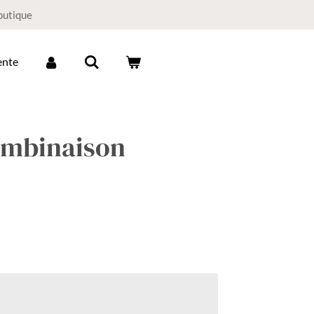
boutique
ente
ombinaison