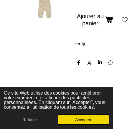
Ajouter au
panier
Feetje
P
P
P
P
a
a
a
a
r
r
r
r
t
t
t
t
a
a
a
a
g
g
g
g
e
e
e
e
Ce site Web utilise des cookies pour améliorer
r
r
r
r
votre expérience et afficher des publicités
© 2025 - 2026 Elima
personnalisées. En cliquant sur "Accepter", vous
Propulsé par
Webador
consentez à l'utilisation de tous les cookies.
Refuser
Accepter
E-mail
Carte
Facebook