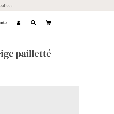
boutique
ente
ige pailletté