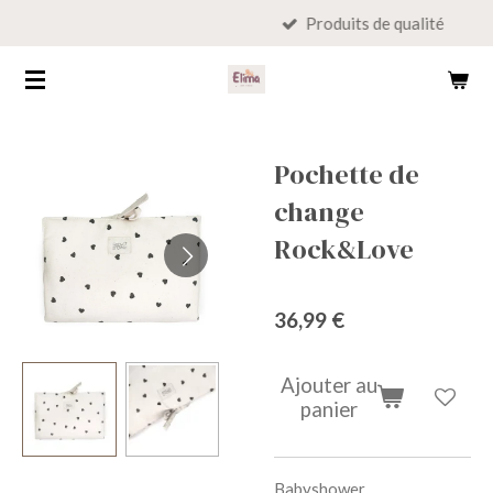
Produits de qualité
Passer
au
contenu
principal
Pochette de
change
Rock&Love
36,99 €
Ajouter au
panier
Babyshower