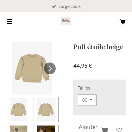
Large choix
Passer
au
contenu
principal
Pull étoile beige
44,95 €
Tailles
Ajouter