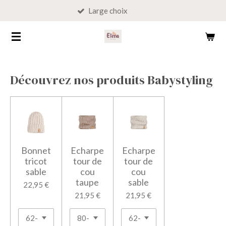
Large choix
Passer
au
contenu
principal
Découvrez nos produits Babystyling
Bonnet
Echarpe
Echarpe
tricot
tour de
tour de
sable
cou
cou
taupe
sable
22,95 €
21,95 €
21,95 €